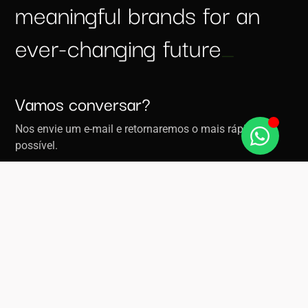
meaningful brands for an
ever-changing future
_
Vamos conversar?
Nos envie um e-mail e retornaremos o mais rápido
possível.
negocios@keenwork.com.br
Quer trabalhar com a gente?
Clique aqui
e conheça as vagas disponíveis ou
se inscreva em nosso banco de talentos