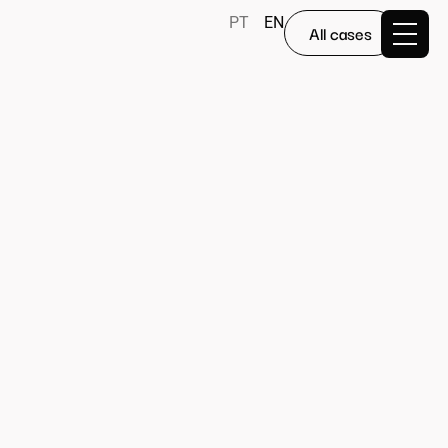
PT
EN
All cases