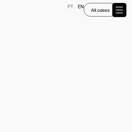
PT
EN
All cases